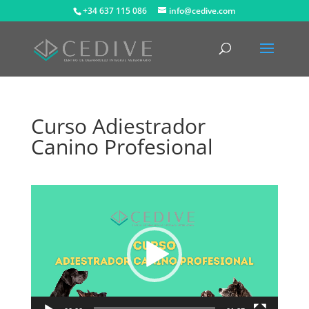
+34 637 115 086
info@cedive.com
Curso Adiestrador
Canino Profesional
Reproductor
de
vídeo