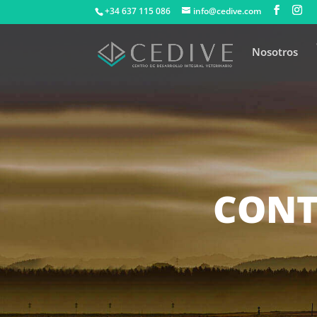
+34 637 115 086
info@cedive.com
Nosotros
CON