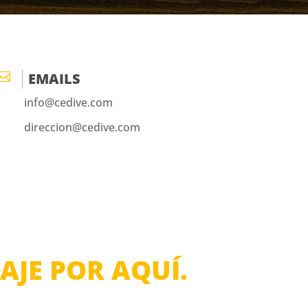

EMAILS
info@cedive.com
direccion@cedive.com
JE POR AQUÍ.