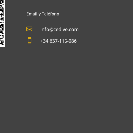
Email y Teléfono

info@cedive.com

+34 637-115-086
Y
O