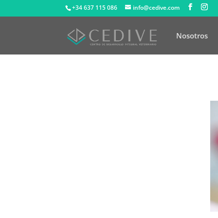
+34 637 115 086
info@cedive.com
Nosotros