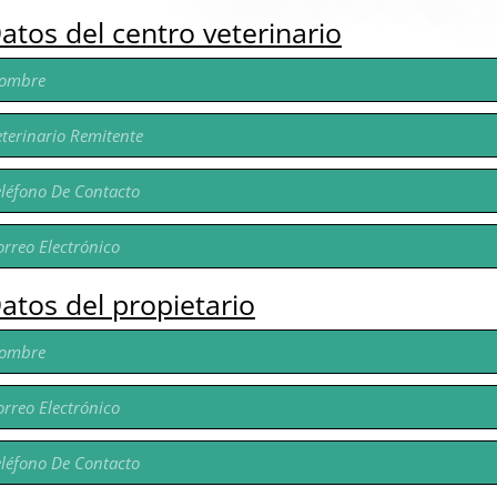
atos del centro veterinario
atos del propietario