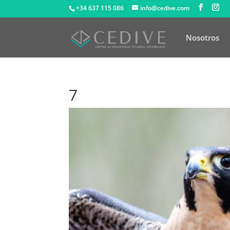
+34 637 115 086
info@cedive.com
Nosotros
7