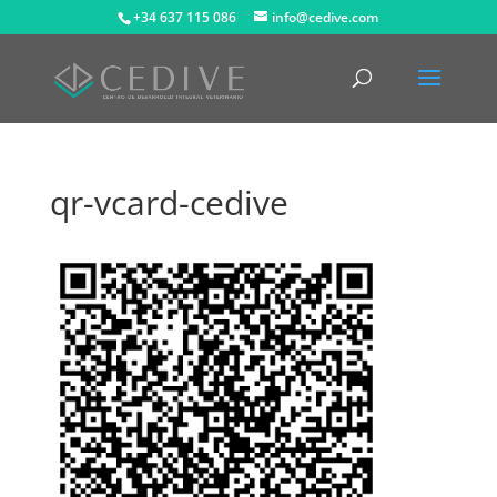
+34 637 115 086
info@cedive.com
qr-vcard-cedive